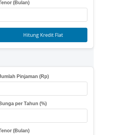
Tenor (Bulan)
Hitung Kredit Flat
Jumlah Pinjaman (Rp)
Bunga per Tahun (%)
Tenor (Bulan)