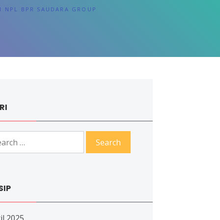
N NPL BPR SAUDARA GROUP
RI
rch
SIP
il 2025