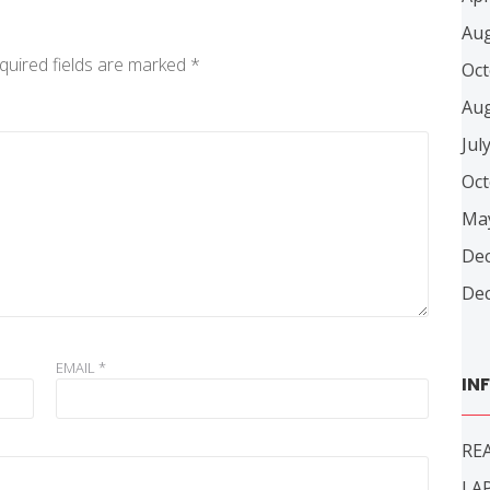
Aug
quired fields are marked
*
Oct
Aug
Jul
Oct
Ma
De
De
EMAIL
*
IN
REA
LA