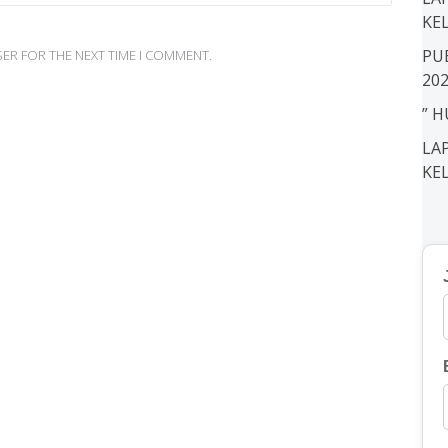
KE
PU
SER FOR THE NEXT TIME I COMMENT.
202
” H
LA
KE