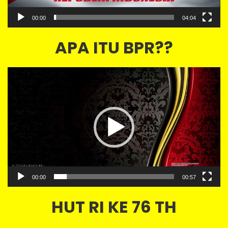
00:00
04:04
APA ITU BPR??
Video
Player
00:00
00:57
HUT RI KE 76 TH