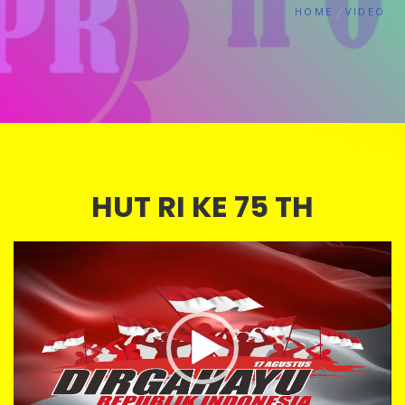
HOME
VIDEO
HUT RI KE 75 TH
Video
Player