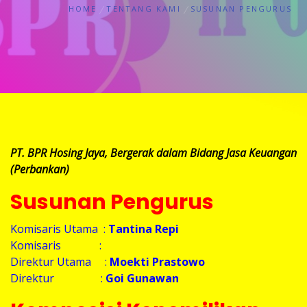
HOME
TENTANG KAMI
SUSUNAN PENGURUS
PT. BPR Hosing Jaya, Bergerak dalam Bidang Jasa Keuangan
(Perbankan)
Susunan Pengurus
Komisaris Utama :
Tantina Repi
Komisaris :
Direktur Utama :
Moekti Prastowo
Direktur :
Goi Gunawan