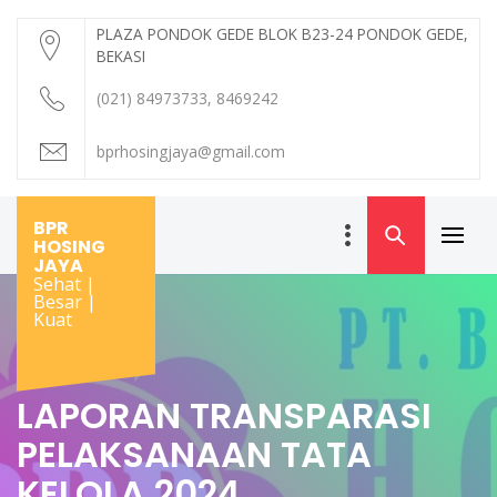
Skip
PLAZA PONDOK GEDE BLOK B23-24 PONDOK GEDE,
to
BEKASI
content
(021) 84973733, 8469242
bprhosingjaya@gmail.com
BPR
HOSING
Primar
JAYA
Menu
Sehat |
Besar |
Kuat
LAPORAN TRANSPARASI
PELAKSANAAN TATA
KELOLA 2024