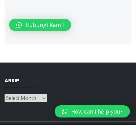
Hubungi Kami!
ARSIP
Arsip
How can I help you?
Copyright All rights reserved
|
Theme: The Automobile
by
Themeinwp