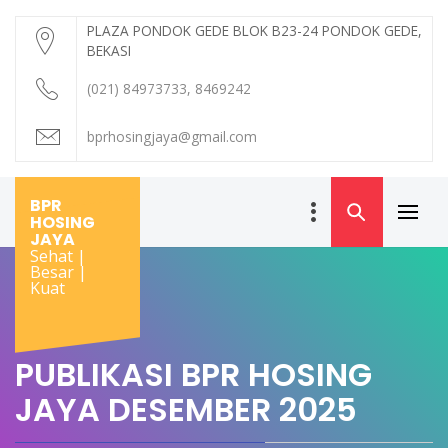
Skip
PLAZA PONDOK GEDE BLOK B23-24 PONDOK GEDE,
to
BEKASI
content
(021) 84973733, 8469242
bprhosingjaya@gmail.com
BPR
HOSING
Primar
JAYA
Menu
Sehat |
Besar |
Kuat
PUBLIKASI BPR HOSING
JAYA DESEMBER 2025