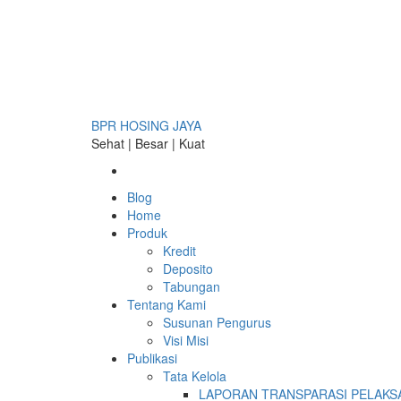
Skip
to
content
BPR HOSING JAYA
Sehat | Besar | Kuat
Primary
Blog
Menu
Home
Produk
Kredit
Deposito
Tabungan
Tentang Kami
Susunan Pengurus
Visi Misi
Publikasi
Tata Kelola
LAPORAN TRANSPARASI PELAKSA