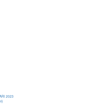
RI 2023
i)