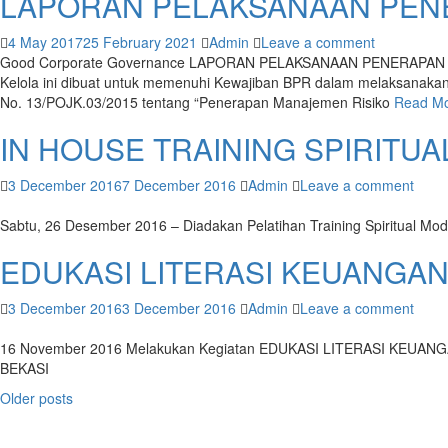
LAPORAN PELAKSANAAN PENE
4 May 2017
25 February 2021
Admin
Leave a comment
Good Corporate Governance LAPORAN PELAKSANAAN PENERAPAN 
Kelola ini dibuat untuk memenuhi Kewajiban BPR dalam melaksanakan
No. 13/POJK.03/2015 tentang “Penerapan Manajemen Risiko
Read M
IN HOUSE TRAINING SPIRITU
3 December 2016
7 December 2016
Admin
Leave a comment
Sabtu, 26 Desember 2016 – Diadakan Pelatihan Training Spiritual 
EDUKASI LITERASI KEUANGA
3 December 2016
3 December 2016
Admin
Leave a comment
16 November 2016 Melakukan Kegiatan EDUKASI LITERASI KEUANG
BEKASI
Posts
Older posts
navigation