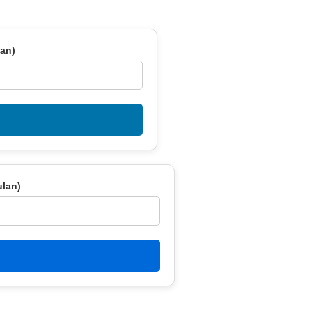
lan)
ulan)