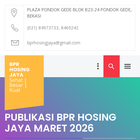
Skip
PLAZA PONDOK GEDE BLOK B23-24 PONDOK GEDE,
to
BEKASI
content
(021) 84973733, 8469242
bprhosingjaya@gmail.com
BPR
HOSING
Primar
JAYA
Menu
Sehat |
Besar |
Kuat
PUBLIKASI BPR HOSING
JAYA MARET 2026