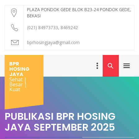
Skip
PLAZA PONDOK GEDE BLOK B23-24 PONDOK GEDE,
to
BEKASI
content
(021) 84973733, 8469242
bprhosingjaya@gmail.com
BPR
HOSING
Primar
JAYA
Menu
Sehat |
Besar |
Kuat
PUBLIKASI BPR HOSING
JAYA SEPTEMBER 2025