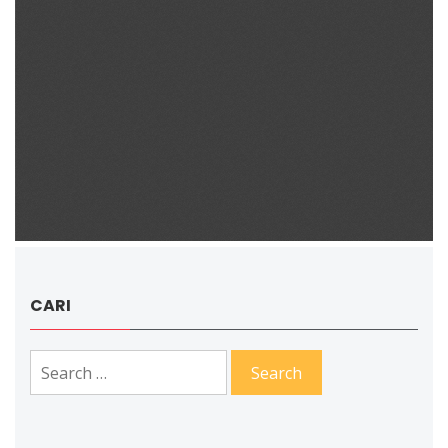
CARI
Search
for: