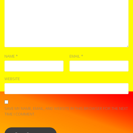
NAME
*
EMAIL
*
WEBSITE
SAVE MY NAME, EMAIL, AND WEBSITE IN THIS BROWSER FOR THE NEXT
TIME I COMMENT.