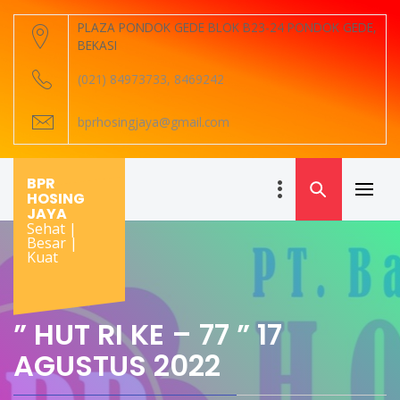
Skip
PLAZA PONDOK GEDE BLOK B23-24 PONDOK GEDE,
to
BEKASI
content
(021) 84973733, 8469242
bprhosingjaya@gmail.com
BPR
HOSING
Primar
JAYA
Menu
Sehat |
Besar |
Kuat
” HUT RI KE – 77 ” 17
AGUSTUS 2022